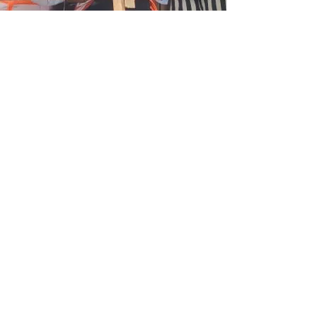
PROFILE
Former candidate for Mayor of Cucuta -
Norte de Santander- Colombia,
specialist in criminal law at the UNAB
University, with degrees in law and
political science at Cucuta´s Libre
University, located in my hometown ;
expert land appraiser certificated by
Coralonjas the National Real Estate
Union (HISPANIC CHAMBER OF
COMMERCE-METRO ORLANDO-
FLORIDA U.S.A).
More than nine (9) years of experience
in land law, both in public and private
sectors. Having led more than 1.000
land purchase transactions, I have
been able to gather valuable
experiences in the participation and
leadership of the projects mentioned”.