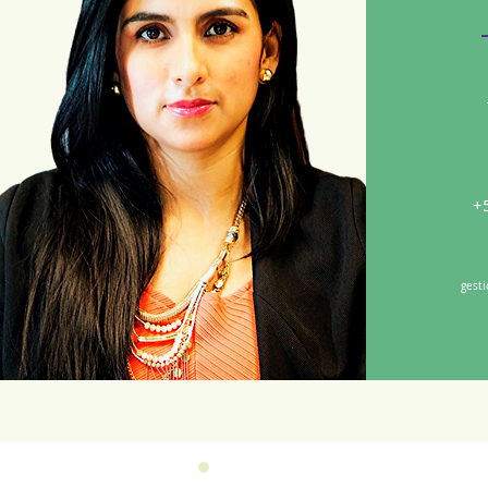
+
gest