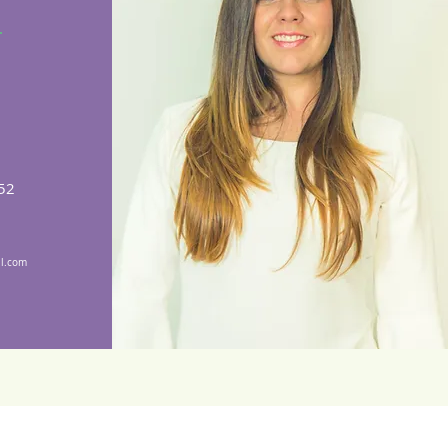
 52
il.com