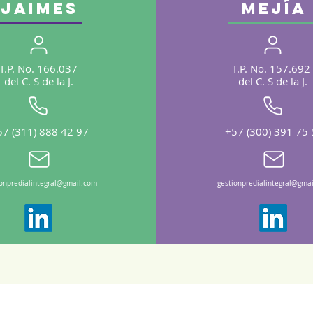
Jaimes
Mejía
T.P. No. 166.037
T.P. No. 157.692
del C. S de la J.
del C. S de la J.
57 (311) 888 42 97
+57 (300) 391 75
ionpredialintegral@gmail.com
gestionpredialintegral@gma